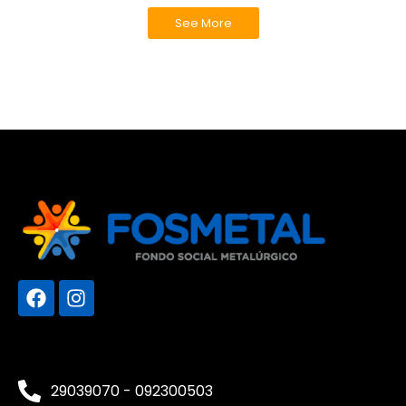
See More
29039070 - 092300503