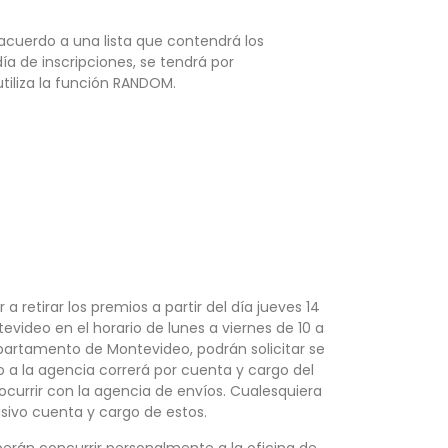
acuerdo a una lista que contendrá los
ía de inscripciones, se tendrá por
utiliza la función RANDOM.
etirar los premios a partir del día jueves 14
evideo en el horario de lunes a viernes de 10 a
partamento de Montevideo, podrán solicitar se
ío a la agencia correrá por cuenta y cargo del
currir con la agencia de envíos. Cualesquiera
lusivo cuenta y cargo de estos.
erán concurrir personalmente a la oficina de