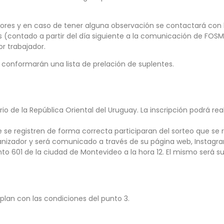
dores y en caso de tener alguna observación se contactará con l
les (contado a partir del día siguiente a la comunicación de FO
r trabajador.
 conformarán una lista de prelación de suplentes.
orio de la República Oriental del Uruguay. La inscripción podrá re
se registren de forma correcta participaran del sorteo que se r
ganizador y será comunicado a través de su página web, Instagr
nto 601 de la ciudad de Montevideo a la hora 12. El mismo será s
lan con las condiciones del punto 3.