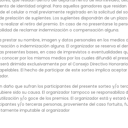
ento de identidad original. Para aquellos ganadores que resida
e el celular o mail previamente registrado en la solicitud del sor
de prelación de suplentes. Los suplentes dispondrán de un plazo d
realizar el retiro del premio. En caso de no presentarse la per
sibilidad de reclamar indemnización o compensación alguna.
a prestar su nombre, imagen y datos personales en los medios d
nsación o indemnización alguna. El organizador se reserva el der
las presentes bases, en caso de imprevistos o eventualidades que 
 conocer por los mismos medios por los cuales difundió el prese
 será dirimida exclusivamente por el Consejo Directivo Honorari
napelables. El hecho de participar de este sorteo implica acept
ador.
ún daño que sufran los participantes del presente sorteo y/o ter
biere sido su causa. El organizador tampoco se responsabiliza d
utilización y/o goce de los premios. El organizador está y estar
ticipantes y/o terceras personas, proveniente del caso fortuito, 
ectamente imputable al organizador