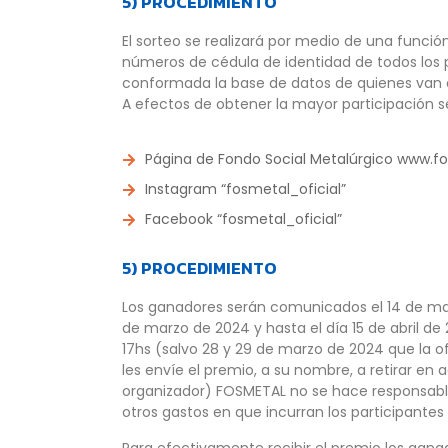
5) PROCEDIMIENTO
El sorteo se realizará por medio de una funci
números de cédula de identidad de todos los pa
conformada la base de datos de quienes van a p
A efectos de obtener la mayor participación se
Página de Fondo Social Metalúrgico www.fo
Instagram “fosmetal_oficial”
Facebook “fosmetal_oficial”
5) PROCEDIMIENTO
Los ganadores serán comunicados el 14 de marz
de marzo de 2024 y hasta el día 15 de abril de
17hs (salvo 28 y 29 de marzo de 2024 que la o
les envíe el premio, a su nombre, a retirar en 
organizador) FOSMETAL no se hace responsable 
otros gastos en que incurran los participantes 
Para efectivamente recibir el premio los gan