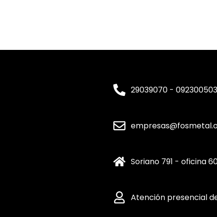
29039070 - 09230050
empresas@fosmetal.or
Soriano 791 - oficina 60
Atención presencial de