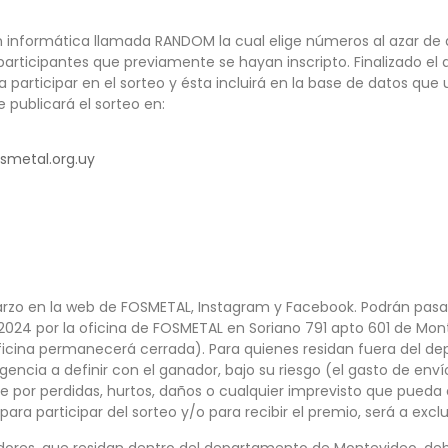
ón informática llamada RANDOM la cual elige números al azar de 
rticipantes que previamente se hayan inscripto. Finalizado el d
articipar en el sorteo y ésta incluirá en la base de datos que 
 publicará el sorteo en:
smetal.org.uy
o en la web de FOSMETAL, Instagram y Facebook. Podrán pasar a r
 2024 por la oficina de FOSMETAL en Soriano 791 apto 601 de Mont
ficina permanecerá cerrada). Para quienes residan fuera del de
agencia a definir con el ganador, bajo su riesgo (el gasto de env
por perdidas, hurtos, daños o cualquier imprevisto que pueda o
para participar del sorteo y/o para recibir el premio, será a exc
adores, que residan dentro del departamento de Montevideo, deb