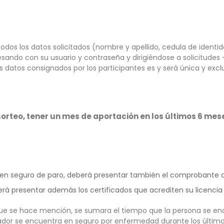
odos los datos solicitados (nombre y apellido, cedula de identida
esando con su usuario y contraseña y dirigiéndose a solicitudes
s datos consignados por los participantes es y será única y excl
sorteo, tener un mes de aportación en los últimos 6 mes
en seguro de paro, deberá presentar también el comprobante que
erá presentar además los certificados que acrediten su licenci
que se hace mención, se sumara el tiempo que la persona se enc
ador se encuentra en seguro por enfermedad durante los últim